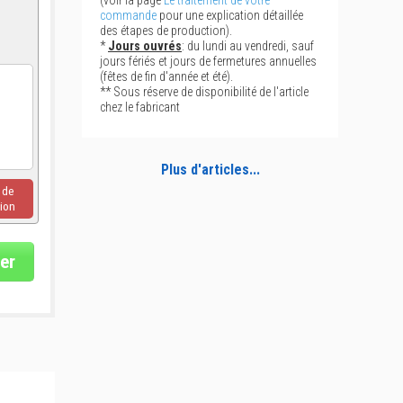
(voir la page
Le traitement de votre
commande
pour une explication détaillée
des étapes de production).
*
Jours ouvrés
: du lundi au vendredi, sauf
jours fériés et jours de fermetures annuelles
(fêtes de fin d'année et été).
** Sous réserve de disponibilité de l'article
chez le fabricant
Plus d'articles...
u de
ion
er