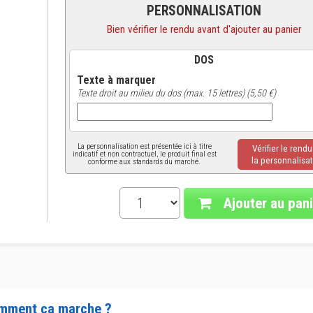
PERSONNALISATION
Bien vérifier le rendu avant d'ajouter au panier
DOS
Texte à marquer
Texte droit au milieu du dos (max. 15 lettres) (5,50 €)
La personnalisation est présentée ici à titre
Vérifier le rend
indicatif et non contractuel, le produit final est
la personnalisat
conforme aux standards du marché.
Ajouter au pani
mment ça marche ?