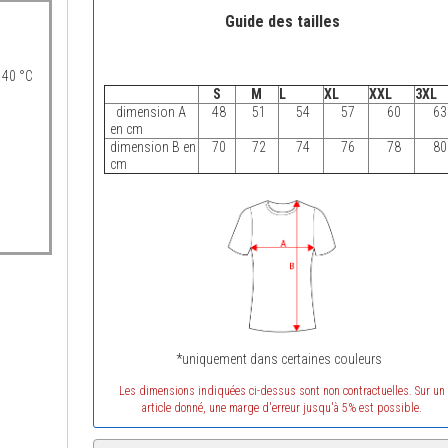
Guide des tailles
 40 °C
S
M
L
XL
XXL
3XL
dimension A
48
51
54
57
60
63
en cm
dimension B en
70
72
74
76
78
80
cm
*uniquement dans certaines couleurs
Les dimensions indiquées ci-dessus sont non contractuelles. Sur un
article donné, une marge d'erreur jusqu'à 5% est possible.