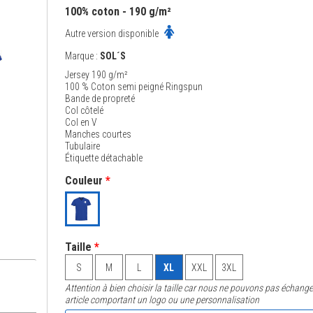
100% coton - 190 g/m²
Autre version disponible
Marque :
SOL´S
Jersey 190 g/m²
100 % Coton semi peigné Ringspun
Bande de propreté
Col côtelé
Col en V
Manches courtes
Tubulaire
Étiquette détachable
Couleur
*
Taille
*
S
M
L
XL
XXL
3XL
Attention à bien choisir la taille car nous ne pouvons pas échange
article comportant un logo ou une personnalisation